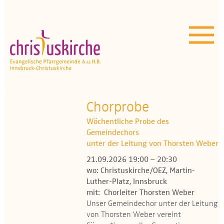
Aktuelles | Über uns
Unser Angebot
Termine
OEZ
Chorprobe
Wöchentliche Probe des
Wissenswertes
Gemeindechors
unter der Leitung von Thorsten Weber
Medien
21.09.2026 19:00 – 20:30
wo: Christuskirche/OEZ, Martin-
Kontakt
Luther-Platz, Innsbruck
mit: Chorleiter Thorsten Weber
Unser Gemeindechor unter der Leitung
von Thorsten Weber vereint