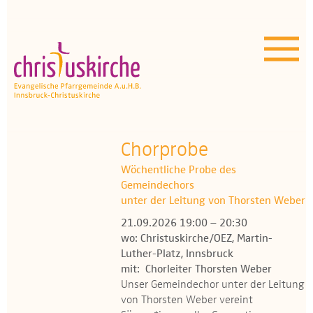
Aktuelles | Über uns
Unser Angebot
Termine
OEZ
Chorprobe
Wöchentliche Probe des
Wissenswertes
Gemeindechors
unter der Leitung von Thorsten Weber
Medien
21.09.2026 19:00 – 20:30
wo: Christuskirche/OEZ, Martin-
Kontakt
Luther-Platz, Innsbruck
mit: Chorleiter Thorsten Weber
Unser Gemeindechor unter der Leitung
von Thorsten Weber vereint