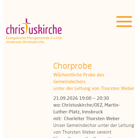
Aktuelles | Über uns
Unser Angebot
Termine
OEZ
Chorprobe
Wöchentliche Probe des
Wissenswertes
Gemeindechors
unter der Leitung von Thorsten Weber
Medien
21.09.2026 19:00 – 20:30
wo: Christuskirche/OEZ, Martin-
Kontakt
Luther-Platz, Innsbruck
mit: Chorleiter Thorsten Weber
Unser Gemeindechor unter der Leitung
von Thorsten Weber vereint