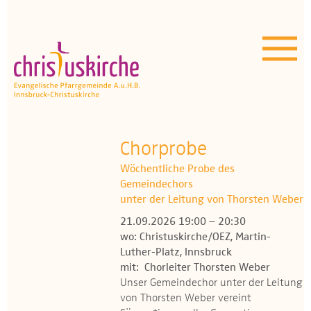
Aktuelles | Über uns
Unser Angebot
Termine
OEZ
Chorprobe
Wöchentliche Probe des
Wissenswertes
Gemeindechors
unter der Leitung von Thorsten Weber
Medien
21.09.2026 19:00 – 20:30
wo: Christuskirche/OEZ, Martin-
Kontakt
Luther-Platz, Innsbruck
mit: Chorleiter Thorsten Weber
Unser Gemeindechor unter der Leitung
von Thorsten Weber vereint