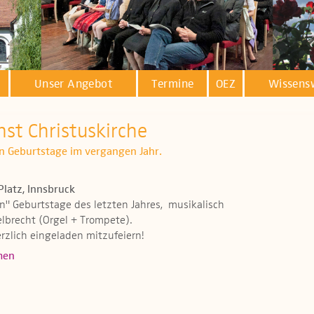
Unser Angebot
Termine
OEZ
Wissens
st Christuskirche
en Geburtstage im vergangen Jahr.
Platz, Innsbruck
en" Geburtstage des letzten Jahres, musikalisch
lbrecht (Orgel + Trompete).
rzlich eingeladen mitzufeiern!
men