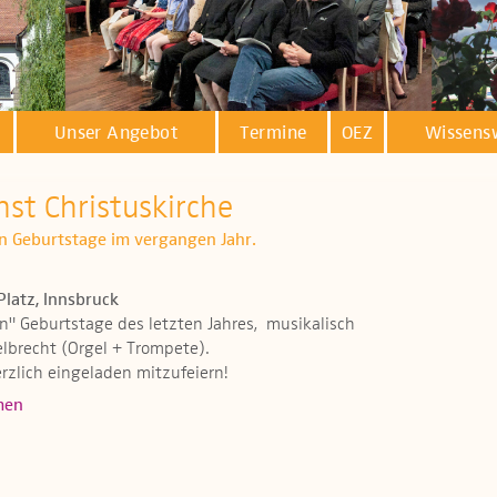
Unser Angebot
Termine
OEZ
Wissens
st Christuskirche
en Geburtstage im vergangen Jahr.
Platz, Innsbruck
en" Geburtstage des letzten Jahres, musikalisch
lbrecht (Orgel + Trompete).
rzlich eingeladen mitzufeiern!
men