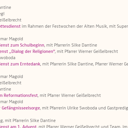
Dantine
egl
Geißelbrecht
ottesdienst
im Rahmen der Festwochen der Alten Musik, mit Super
Dagmar Magold
ienst zum Schulbeginn
, mit Pfarrerin Silke Dantine
enst „Dialog der Religionen"
, mit Pfarrer Werner Geißelbrecht
e Swoboda
ienst zum Erntedank
, mit Pfarrerin Silke Dantine, Pfarrer Wern
Dagmar Magold
Geißelbrecht
Dantine
m Reformationsfest
, mit Pfarrer Werner Geißelbrecht
Dagmar Magold
r Gefängnisseelsorge
, mit Pfarrerin Ulrike Swoboda und Gastpred
g, mit Pfarrerin Silke Dantine
ienst am 1. Advent
, mit Pfarrer Werner Geißelbrecht und Team. 