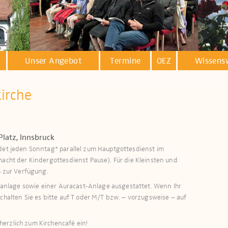
Unser Angebot
Termine
OEZ
Wissens
kirche
Platz, Innsbruck
ndet jeden Sonntag* parallel zum Hauptgottesdienst im
macht der Kindergottesdienst Pause). Für die Kleinsten und
zur Verfügung.​​​
öranlage sowie einer Auracast-Anlage ausge­stattet. Wenn Ihr
schalten Sie es bitte auf T oder M/T bzw. – vorzugsweise – auf
erzlich zum Kirchencafé ein!