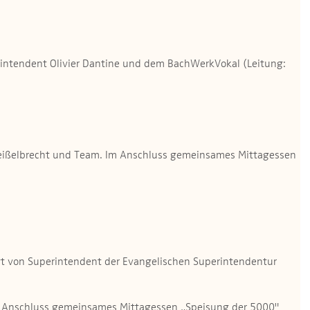
intendent Olivier Dantine und dem BachWerkVokal (Leitung:
er Geißelbrecht und Team. Im Anschluss gemeinsames Mittagessen
igt von Superintendent der Evangelischen Superintendentur
Im Anschluss gemeinsames Mittagessen „Speisung der 5000"