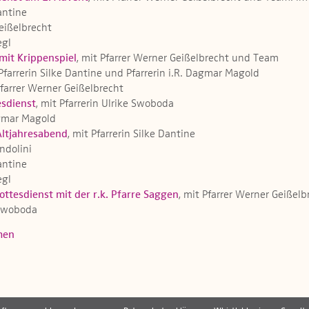
Dantine
Geißelbrecht
egl
mit Krippenspiel
, mit Pfarrer Werner Geißelbrecht und Team
 Pfarrerin Silke Dantine und Pfarrerin i.R. Dagmar Magold
Pfarrer Werner Geißelbrecht
sdienst
, mit Pfarrerin Ulrike Swoboda
Dagmar Magold
Altjahresabend
, mit Pfarrerin Silke Dantine
ndolini
Dantine
egl
ttesdienst mit der r.k. Pfarre Saggen
, mit Pfarrer Werner Geißel
e Swoboda
men