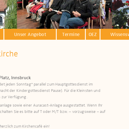
Unser Angebot
Termine
OEZ
Wissens
kirche
Platz, Innsbruck
ndet jeden Sonntag* parallel zum Hauptgottesdienst im
macht der Kindergottesdienst Pause). Für die Kleinsten und
zur Verfügung.​​​
öranlage sowie einer Auracast-Anlage ausge­stattet. Wenn Ihr
schalten Sie es bitte auf T oder M/T bzw. – vorzugsweise – auf
erzlich zum Kirchencafé ein!