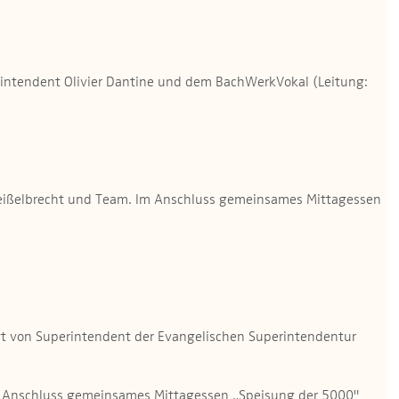
intendent Olivier Dantine und dem BachWerkVokal (Leitung:
er Geißelbrecht und Team. Im Anschluss gemeinsames Mittagessen
igt von Superintendent der Evangelischen Superintendentur
Im Anschluss gemeinsames Mittagessen „Speisung der 5000"