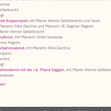
Dantine
Geißelbrecht
egl
mit Krippenspiel
, mit Pfarrer Werner Geißelbrecht und Team
 Pfarrerin Silke Dantine und Pfarrerin i.R. Dagmar Magold
Pfarrer Werner Geißelbrecht
sdienst
, mit Pfarrerin Ulrike Swoboda
Dagmar Magold
Altjahresabend
, mit Pfarrerin Silke Dantine
ndolini
Dantine
egl
ttesdienst mit der r.k. Pfarre Saggen
, mit Pfarrer Werner Geißel
e Swoboda
men