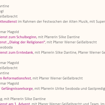
Dantine
egl
Geißelbrecht
ottesdienst
im Rahmen der Festwochen der Alten Musik, mit Super
Dagmar Magold
ienst zum Schulbeginn
, mit Pfarrerin Silke Dantine
enst „Dialog der Religionen"
, mit Pfarrer Werner Geißelbrecht
e Swoboda
ienst zum Erntedank
, mit Pfarrerin Silke Dantine, Pfarrer Wern
Dagmar Magold
Geißelbrecht
Dantine
m Reformationsfest
, mit Pfarrer Werner Geißelbrecht
Dagmar Magold
r Gefängnisseelsorge
, mit Pfarrerin Ulrike Swoboda und Gastpred
g, mit Pfarrerin Silke Dantine
ienst am 1. Advent
, mit Pfarrer Werner Geißelbrecht und Team. 