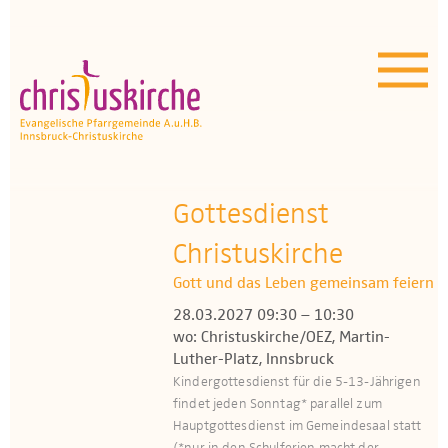
Aktuelles | Über uns
Unser Angebot
Termine
OEZ
Gottesdienst
Christuskirche
Wissenswertes
Gott und das Leben gemeinsam feiern
Medien
28.03.2027 09:30 – 10:30
wo: Christuskirche/OEZ, Martin-
Kontakt
Luther-Platz, Innsbruck
Kindergottesdienst für die 5-13-Jährigen
findet jeden Sonntag* parallel zum
Hauptgottesdienst im Gemeindesaal statt