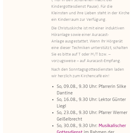
(*nur in den Schulferien macht der
Kindergottesdienst Pause). Für die
Kleinsten und ihre Lieben steht in der Kirche
ein Kinderraum zur Verfügung.​​​
Die Christuskirche ist mit einer induktiven
Höranlage sowie einer Auracast-
Anlage ausge­stattet. Wenn Ihr Hör­gerät
eine dieser Techniken unterstützt, schalten
Sie es bitte auf T oder M/T bzw. –
vorzugsweise – auf Auracast-Empfang.
Nach den Sonntagsgottesdiensten laden
wir herzlich zum Kirchencafé ein!
So, 09.08., 9.30 Uhr: Pfarrerin Silke
Dantine
So, 16.08., 9.30 Uhr: Lektor Günter
Liegl
So, 23.08., 9.30 Uhr: Pfarrer Werner
Geißelbrecht
So, 30.08., 9.30 Uhr:
Musikalischer
Gottesdienst
im Rahmen der