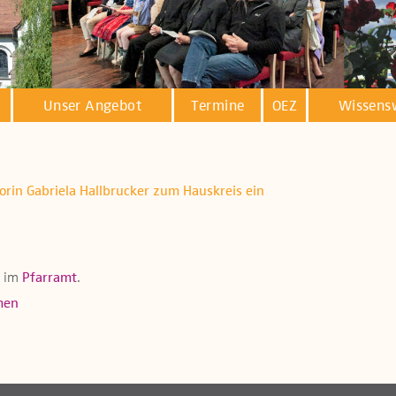
Unser Angebot
Termine
OEZ
Wissens
orin Gabriela Hallbrucker zum Hauskreis ein
e im
Pfarramt
.
men