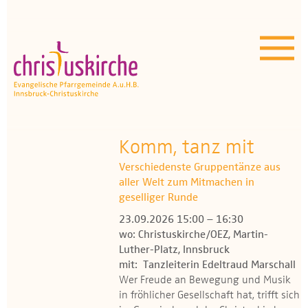
Aktuelles | Über uns
Unser Angebot
Termine
OEZ
Komm, tanz mit
Verschiedenste Gruppentänze aus
Wissenswertes
aller Welt zum Mitmachen in
geselliger Runde
Medien
23.09.2026 15:00 – 16:30
wo: Christuskirche/OEZ, Martin-
Kontakt
Luther-Platz, Innsbruck
mit: Tanzleiterin Edeltraud Marschall
Wer Freude an Bewegung und Musik
in fröhlicher Gesellschaft hat, trifft sich