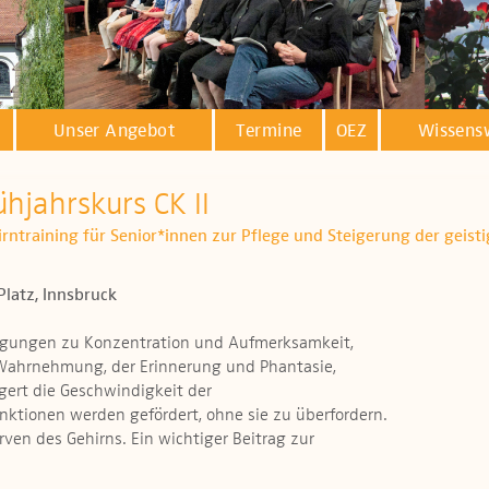
Unser Angebot
Termine
OEZ
Wissens
ühjahrskurs CK II
hirntraining für Senior*innen zur Pflege und Steigerung der geist
Platz, Innsbruck
egungen zu Konzentration und Aufmerksamkeit,
 Wahrnehmung, der Erinnerung und Phantasie,
gert die Geschwindigkeit der
unktionen werden gefördert, ohne sie zu überfordern.
ven des Gehirns. Ein wichtiger Beitrag zur