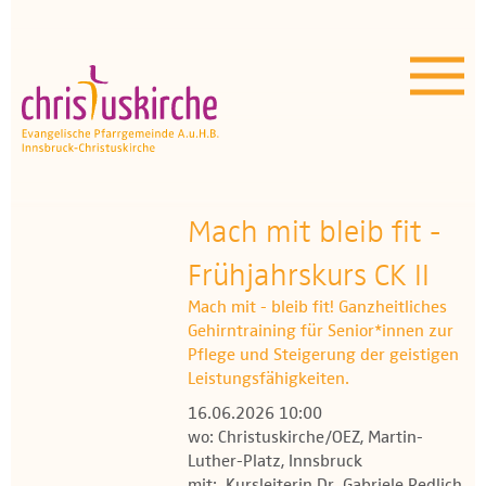
Aktuelles | Über uns
Unser Angebot
Termine
OEZ
Mach mit bleib fit -
Frühjahrskurs CK II
Wissenswertes
Mach mit - bleib fit! Ganzheitliches
Medien
Gehirntraining für Senior*innen zur
Pflege und Steigerung der geistigen
Kontakt
Leistungsfähigkeiten.
16.06.2026 10:00
wo: Christuskirche/OEZ, Martin-
Luther-Platz, Innsbruck