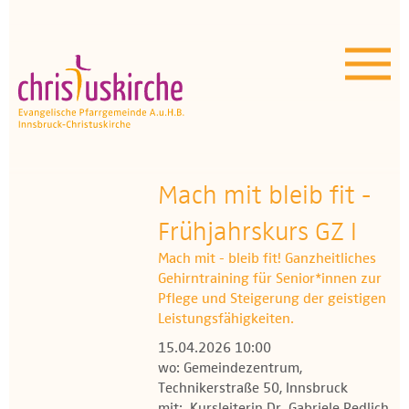
Aktuelles | Über uns
Unser Angebot
Termine
OEZ
Mach mit bleib fit -
Frühjahrskurs GZ I
Wissenswertes
Mach mit - bleib fit! Ganzheitliches
Medien
Gehirntraining für Senior*innen zur
Pflege und Steigerung der geistigen
Kontakt
Leistungsfähigkeiten.
15.04.2026 10:00
wo: Gemeindezentrum,
Technikerstraße 50, Innsbruck