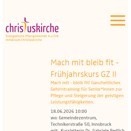
Aktuelles | Über uns
Unser Angebot
Termine
OEZ
Mach mit bleib fit -
Frühjahrskurs GZ II
Wissenswertes
Mach mit - bleib fit! Ganzheitliches
Medien
Gehirntraining für Senior*innen zur
Pflege und Steigerung der geistigen
Kontakt
Leistungsfähigkeiten.
18.06.2026 10:00
wo: Gemeindezentrum,
Technikerstraße 50, Innsbruck