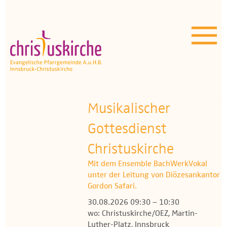
Aktuelles | Über uns
Unser Angebot
Termine
OEZ
Musikalischer
Gottesdienst
Wissenswertes
Christuskirche
Medien
Mit dem Ensemble BachWerkVokal
unter der Leitung von Diözesankantor
Kontakt
Gordon Safari.
30.08.2026 09:30 – 10:30
wo: Christuskirche/OEZ, Martin-
Luther-Platz, Innsbruck