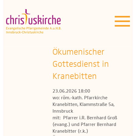
Aktuelles | Über uns
Unser Angebot
Termine
Ökumenischer
OEZ
Gottesdienst in
Kranebitten
Wissenswertes
23.06.2026 18:00
Medien
wo: röm.-kath. Pfarrkirche
Kranebitten, Klammstraße 5a,
Kontakt
Innsbruck
mit: Pfarrer i.R. Bernhard Groß
(evang.) und Pfarrer Bernhard
Kranebitter (r.k.)