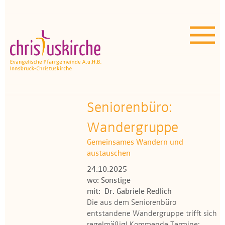
Aktuelles | Über uns
Unser Angebot
Termine
OEZ
Seniorenbüro:
Wandergruppe
Wissenswertes
Gemeinsames Wandern und
Medien
austauschen
24.10.2025
Kontakt
wo: Sonstige
mit: Dr. Gabriele Redlich
Die aus dem Seniorenbüro
entstandene Wandergruppe trifft sich