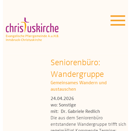
Aktuelles | Über uns
Unser Angebot
Termine
OEZ
Seniorenbüro:
Wandergruppe
Wissenswertes
Gemeinsames Wandern und
Medien
austauschen
24.04.2026
Kontakt
wo: Sonstige
mit: Dr. Gabriele Redlich
Die aus dem Seniorenbüro
entstandene Wandergruppe trifft sich