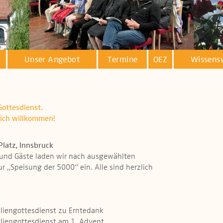
Unser Angebot
Termine
OEZ
Wissens
ottesdienst.
lich willkommen!
Platz, Innsbruck
n und Gäste laden wir nach ausgewählten
r „Speisung der 5000“ ein. Alle sind herzlich
liengottesdienst zu Erntedank
liengottesdienst am 1. Advent