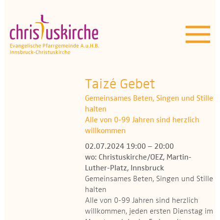
Aktuelles | Über uns
Unser Angebot
Termine
Taizé Gebet
Gemeinsames Beten, Singen und Stille
OEZ
halten
Alle von 0-99 Jahren sind herzlich
Wissenswertes
willkommen
02.07.2024 19:00 – 20:00
Medien
wo: Christuskirche/OEZ, Martin-
Luther-Platz, Innsbruck
Kontakt
Gemeinsames Beten, Singen und Stille
halten
Alle von 0-99 Jahren sind herzlich
willkommen, jeden ersten Dienstag im