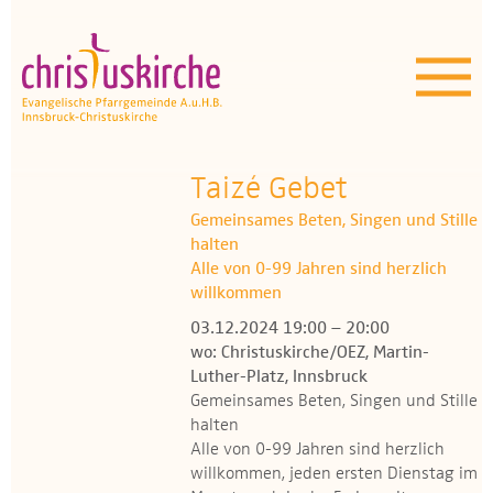
Aktuelles | Über uns
Unser Angebot
Termine
Taizé Gebet
Gemeinsames Beten, Singen und Stille
OEZ
halten
Alle von 0-99 Jahren sind herzlich
Wissenswertes
willkommen
03.12.2024 19:00 – 20:00
Medien
wo: Christuskirche/OEZ, Martin-
Luther-Platz, Innsbruck
Kontakt
Gemeinsames Beten, Singen und Stille
halten
Alle von 0-99 Jahren sind herzlich
willkommen, jeden ersten Dienstag im