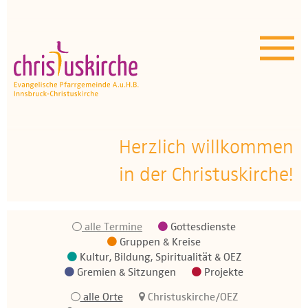
Aktuelles | Über uns
Unser Angebot
Termine
OEZ
Herzlich willkommen
in der Christuskirche!
Wissenswertes
Medien
alle Termine
Gottesdienste
Kontakt
Gruppen & Kreise
Kultur, Bildung, Spiritualität & OEZ
Gremien & Sitzungen
Projekte
alle Orte
Christuskirche/OEZ