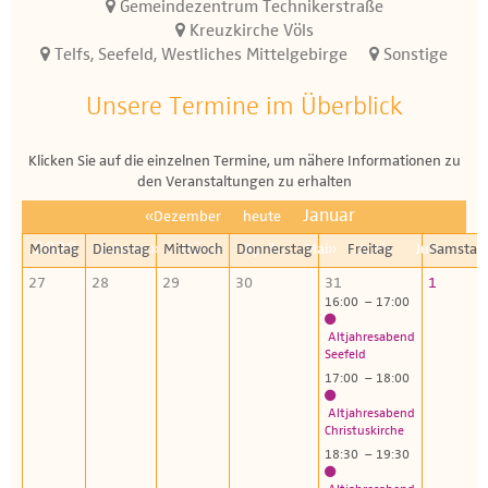
Gemeindezentrum Technikerstraße
Kreuzkirche Völs
Telfs, Seefeld, Westliches Mittelgebirge
Sonstige
Unsere Termine im Überblick
Klicken Sie auf die einzelnen Termine, um nähere Informationen zu
den Veranstaltungen zu erhalten
Januar
«Dezember
heute
2028
Montag
Dienstag
Februar»
Mittwoch
März»
Donnerstag
April»
Mai»
Freitag
Juni»
Juli»
Samstag
27
28
29
30
31
1
16:00 – 17:00
Altjahresabend
Seefeld
17:00 – 18:00
Altjahresabend
Christuskirche
18:30 – 19:30