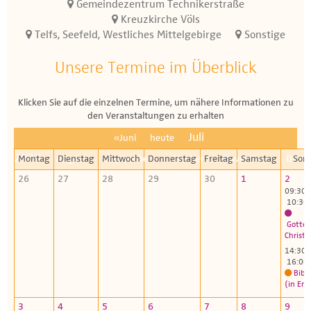
Gemeindezentrum Technikerstraße
Kreuzkirche Völs
Telfs, Seefeld, Westliches Mittelgebirge
Sonstige
Unsere Termine im Überblick
Klicken Sie auf die einzelnen Termine, um nähere Informationen zu
den Veranstaltungen zu erhalten
Juli
«Juni
heute
2028
Montag
August»
Dienstag
Mittwoch
September»
Donnerstag
Oktober»
Freitag
November»
Samstag
Deze
Son
26
27
28
29
30
1
2
09:30 
10:30
Gottes
Christu
14:30 
16:00
Bibl
(in Eng
3
4
5
6
7
8
9