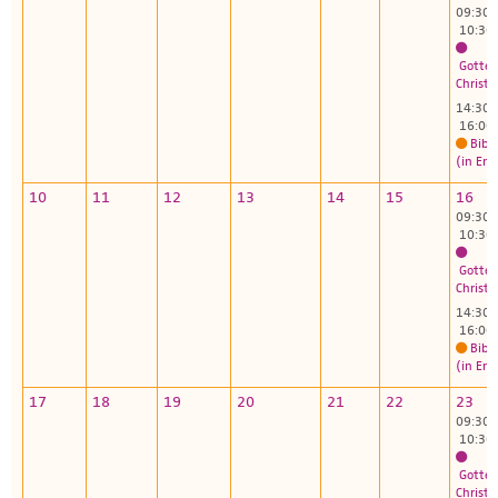
09:30 
10:30
Gottes
Christu
14:30 
16:00
Bibl
(in Eng
10
11
12
13
14
15
16
09:30 
10:30
Gottes
Christu
14:30 
16:00
Bibl
(in Eng
17
18
19
20
21
22
23
09:30 
10:30
Gottes
Christu