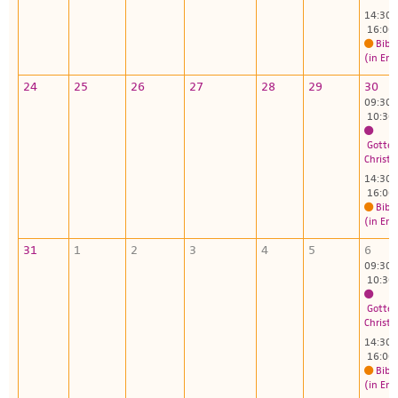
14:30 
16:00
Bibl
(in Eng
24
25
26
27
28
29
30
09:30 
10:30
Gottes
Christu
14:30 
16:00
Bibl
(in Eng
31
1
2
3
4
5
6
09:30 
10:30
Gottes
Christu
14:30 
16:00
Bibl
(in Eng