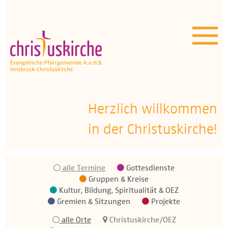
Aktuelles | Über uns
Unser Angebot
Termine
OEZ
Herzlich willkommen
in der Christuskirche!
Wissenswertes
Medien
alle Termine
Gottesdienste
Kontakt
Gruppen & Kreise
Kultur, Bildung, Spiritualität & OEZ
Gremien & Sitzungen
Projekte
alle Orte
Christuskirche/OEZ