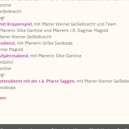
Dantine
Geißelbrecht
egl
mit Krippenspiel
, mit Pfarrer Werner Geißelbrecht und Team
 Pfarrerin Silke Dantine und Pfarrerin i.R. Dagmar Magold
Pfarrer Werner Geißelbrecht
sdienst
, mit Pfarrerin Ulrike Swoboda
Dagmar Magold
Altjahresabend
, mit Pfarrerin Silke Dantine
ndolini
Dantine
egl
ttesdienst mit der r.k. Pfarre Saggen
, mit Pfarrer Werner Geißel
e Swoboda
men