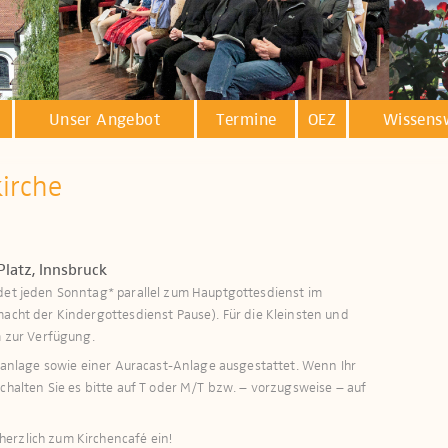
Unser Angebot
Termine
OEZ
Wissens
kirche
Platz, Innsbruck
ndet jeden Sonntag* parallel zum Hauptgottesdienst im
macht der Kindergottesdienst Pause). Für die Kleinsten und
zur Verfügung.​​​
öranlage sowie einer Auracast-Anlage ausge­stattet. Wenn Ihr
schalten Sie es bitte auf T oder M/T bzw. – vorzugsweise – auf
erzlich zum Kirchencafé ein!