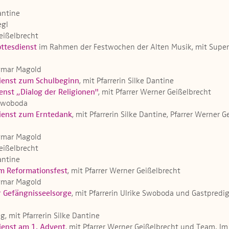
Dantine
egl
Geißelbrecht
ottesdienst
im Rahmen der Festwochen der Alten Musik, mit Super
Dagmar Magold
ienst zum Schulbeginn
, mit Pfarrerin Silke Dantine
enst „Dialog der Religionen"
, mit Pfarrer Werner Geißelbrecht
e Swoboda
ienst zum Erntedank
, mit Pfarrerin Silke Dantine, Pfarrer Wern
Dagmar Magold
Geißelbrecht
Dantine
m Reformationsfest
, mit Pfarrer Werner Geißelbrecht
Dagmar Magold
r Gefängnisseelsorge
, mit Pfarrerin Ulrike Swoboda und Gastpred
g, mit Pfarrerin Silke Dantine
ienst am 1. Advent
, mit Pfarrer Werner Geißelbrecht und Team. 