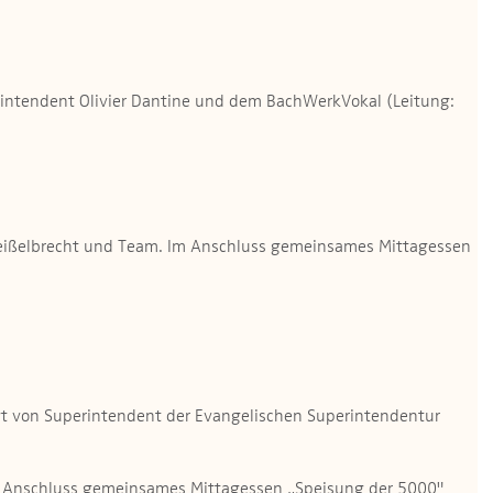
intendent Olivier Dantine und dem BachWerkVokal (Leitung:
er Geißelbrecht und Team. Im Anschluss gemeinsames Mittagessen
igt von Superintendent der Evangelischen Superintendentur
Im Anschluss gemeinsames Mittagessen „Speisung der 5000"