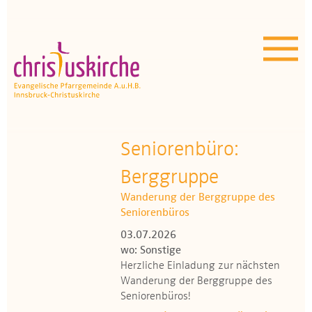
Aktuelles | Über uns
Unser Angebot
Termine
OEZ
Seniorenbüro:
Berggruppe
Wissenswertes
Wanderung der Berggruppe des
Medien
Seniorenbüros
03.07.2026
Kontakt
wo: Sonstige
Herzliche Einladung zur nächsten
Wanderung der Berggruppe des
Seniorenbüros!