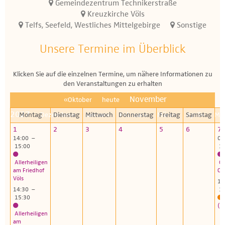
Gemeindezentrum Technikerstraße
Kreuzkirche Völs
Telfs, Seefeld, Westliches Mittelgebirge
Sonstige
Unsere Termine im Überblick
Klicken Sie auf die einzelnen Termine, um nähere Informationen zu
den Veranstaltungen zu erhalten
November
«Oktober
heute
2027
Montag
Dezember»
Dienstag
Januar»
Mittwoch
Donnerstag
Februar»
März»
Freitag
Samstag
April»
Ma
1
2
3
4
5
6
7
14:00 –
09
15:00
10
Allerheiligen
Go
am Friedhof
Ch
Völs
14
14:30 –
16
15:30
(i
Allerheiligen
am