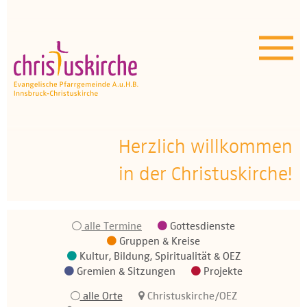
Aktuelles | Über uns
Unser Angebot
Termine
OEZ
Herzlich willkommen
in der Christuskirche!
Wissenswertes
Medien
alle Termine
Gottesdienste
Kontakt
Gruppen & Kreise
Kultur, Bildung, Spiritualität & OEZ
Gremien & Sitzungen
Projekte
alle Orte
Christuskirche/OEZ