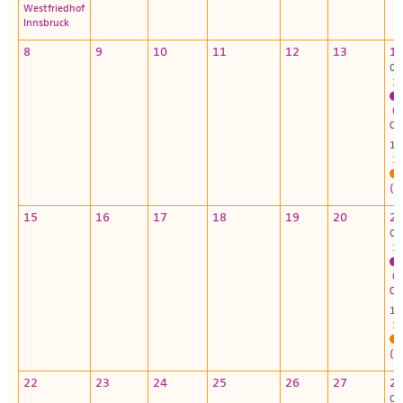
Westfriedhof
Innsbruck
8
9
10
11
12
13
1
09
10
Go
Ch
14
16
(i
15
16
17
18
19
20
2
09
10
Go
Ch
14
16
(i
22
23
24
25
26
27
2
09