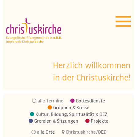
Aktuelles | Über uns
Unser Angebot
Termine
OEZ
Herzlich willkommen
in der Christuskirche!
Wissenswertes
Medien
alle Termine
Gottesdienste
Kontakt
Gruppen & Kreise
Kultur, Bildung, Spiritualität & OEZ
Gremien & Sitzungen
Projekte
alle Orte
Christuskirche/OEZ