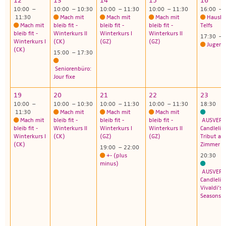
12
13
14
15
16
10:00 –
10:00 – 10:30
10:00 – 11:30
10:00 – 11:30
16:00 – 
11:30
Mach mit
Mach mit
Mach mit
Hauskr
Mach mit
bleib fit -
bleib fit -
bleib fit -
Telfs
bleib fit -
Winterkurs II
Winterkurs I
Winterkurs II
17:30 – 
Winterkurs I
(CK)
(GZ)
(GZ)
Jugend
(CK)
15:00 – 17:30
Seniorenbüro:
Jour fixe
19
20
21
22
23
10:00 –
10:00 – 10:30
10:00 – 11:30
10:00 – 11:30
18:30
11:30
Mach mit
Mach mit
Mach mit
Mach mit
bleib fit -
bleib fit -
bleib fit -
AUSVERK
bleib fit -
Winterkurs II
Winterkurs I
Winterkurs II
Candlelig
Winterkurs I
(CK)
(GZ)
(GZ)
Tribut an
(CK)
Zimmer
19:00 – 22:00
+- (plus
20:30
minus)
AUSVERK
Candlelig
Vivaldi’s 
Seasons