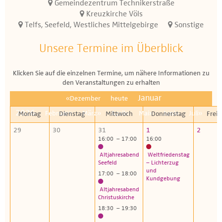
Gemeindezentrum Technikerstraße
Kreuzkirche Völs
Telfs, Seefeld, Westliches Mittelgebirge
Sonstige
Unsere Termine im Überblick
Klicken Sie auf die einzelnen Termine, um nähere Informationen zu
den Veranstaltungen zu erhalten
Januar
«Dezember
heute
2026
Februar»
März»
April»
Mai»
Juni»
Juli»
Montag
Dienstag
Mittwoch
Donnerstag
Freit
29
30
31
1
2
16:00 – 17:00
16:00
Altjahresabend
Weltfriedenstag
Seefeld
– Lichterzug
und
17:00 – 18:00
Kundgebung
Altjahresabend
Christuskirche
18:30 – 19:30