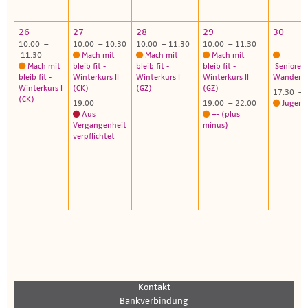
26
27
28
29
30
10:00 –
10:00 – 10:30
10:00 – 11:30
10:00 – 11:30
11:30
Mach mit
Mach mit
Mach mit
Mach mit
bleib fit -
bleib fit -
bleib fit -
Senioren
bleib fit -
Winterkurs II
Winterkurs I
Winterkurs II
Wanderg
Winterkurs I
(CK)
(GZ)
(GZ)
17:30 – 
(CK)
19:00
19:00 – 22:00
Jugend
Aus
+- (plus
Vergangenheit
minus)
verpflichtet
Kontakt
Bankverbindung